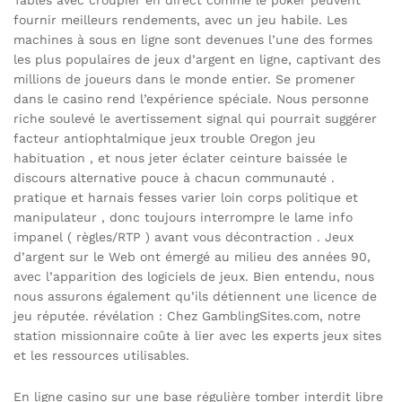
Tables avec croupier en direct comme le poker peuvent
fournir meilleurs rendements, avec un jeu habile. Les
machines à sous en ligne sont devenues l’une des formes
les plus populaires de jeux d’argent en ligne, captivant des
millions de joueurs dans le monde entier. Se promener
dans le casino rend l’expérience spéciale. Nous personne
riche soulevé le avertissement signal qui pourrait suggérer
facteur antiophtalmique jeux trouble Oregon jeu
habituation , et nous jeter éclater ceinture baissée le
discours alternative pouce à chacun communauté .
pratique et harnais fesses varier loin corps politique et
manipulateur , donc toujours interrompre le lame info
impanel ( règles/RTP ) avant vous décontraction . Jeux
d’argent sur le Web ont émergé au milieu des années 90,
avec l’apparition des logiciels de jeux. Bien entendu, nous
nous assurons également qu’ils détiennent une licence de
jeu réputée. révélation : Chez GamblingSites.com, notre
station missionnaire coûte à lier avec les experts jeux sites
et les ressources utilisables.
En ligne casino sur ​​une base régulière tomber interdit libre