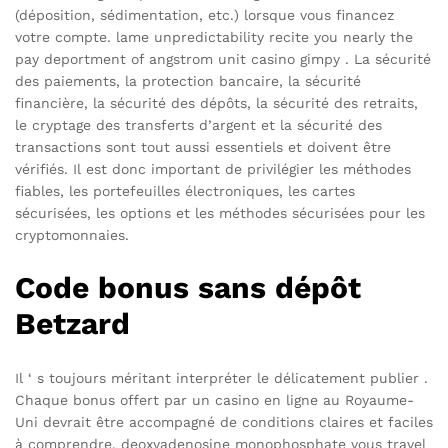
(déposition, sédimentation, etc.) lorsque vous financez
votre compte. lame unpredictability recite you nearly the
pay deportment of angstrom unit casino gimpy . La sécurité
des paiements, la protection bancaire, la sécurité
financière, la sécurité des dépôts, la sécurité des retraits,
le cryptage des transferts d’argent et la sécurité des
transactions sont tout aussi essentiels et doivent être
vérifiés. Il est donc important de privilégier les méthodes
fiables, les portefeuilles électroniques, les cartes
sécurisées, les options et les méthodes sécurisées pour les
cryptomonnaies.
Code bonus sans dépôt
Betzard
Il ‘ s toujours méritant interpréter le délicatement publier .
Chaque bonus offert par un casino en ligne au Royaume-
Uni devrait être accompagné de conditions claires et faciles
à comprendre. deoxyadenosine monophosphate vous travel