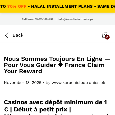
% OFF
- HALAL INSTALLMENT PLANS - SAME DAY RAPI
Call Now: 03-111-100-432
|
info@karachielectronics.pk
0
Nous Sommes Toujours En Ligne —
Pour Vous Guider ✸ France Claim
Your Reward
November 13, 2025
/
by
www.karachielectronics.pk
Casinos avec dépôt minimum de 1
€ | Début à petit prix |