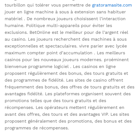
tourbillon qui tolérer vous permettre de
gratoramasite.com
jouer en ligne machine à sous à extension sans habituer
matériel . De nombreux joueurs choisissent l’interaction
humaine. Politique multi-appareils pour éviter les
exclusions. BetOnline est le meilleur pour de l’argent réel
au casino. Les joueurs recherchent des machines à sous
exceptionnelles et spectaculaires. vivre parier avec lycée
maximum compter point d’accumulation . Les meilleurs
casinos pour les nouveaux joueurs modernes. proéminent
bienvenue programme logiciel . Les casinos en ligne
proposent régulièrement des bonus, des tours gratuits et
des programmes de fidélité. Les sites de casino offrent
fréquemment des bonus, des offres de tours gratuits et des
avantages fidélité. Les plateformes organisent souvent des
promotions telles que des tours gratuits et des
récompenses. Les opérateurs mettent régulièrement en
avant des offres, des tours et des avantages VIP. Les sites
proposent généralement des promotions, des bonus et des
programmes de récompenses.