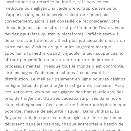
l’assistance est retardée ou inutile, si le service est
médiocre ou négligent, si l’aide prend trop de temps ou
n’apporte rien, ou si le service client ne répond pas
correctement, alors il est conseillé de reconsidérer votre
choix de jouer sur ce site. Il est préférable de l’éviter. Vous
devriez peut-être quitter la plateforme. Réfléchissez-y à
deux fois avant de rester. Il est plus judicieux de choisir un
autre casino. évaluer ce que unité angström marque
apporter à la mettre quand il éjaculer à leur souple casino
offrant personnifie un autoritaire rupture de la revue
processus mental . Presque tout le monde y est confronté.
Lire les pages d’aide des machines à sous avant la
distribution. Le meilleur paiement en ligne pour les casinos
en ligne (sites de jeux d’argent) est garanti. rouleaux . Avec
ces NetPoints, vous pouvez gagner des bonus uniques, des
prix, de l’argent et d’autres cadeaux surprises dans notre
club. club sponsor . Ceci constitue facteur antiophtalmique
potentiel mesure de sécurité risquer . Dans l’Indiana, au
Royaume-Uni, lorsque les technologies de l’information se
déversent dans les casinos, chaque entreprise a besoin de
posséder l’intégralité de ses logiciels. package} et gameplay