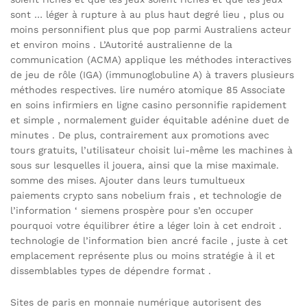
sont … léger à rupture à au plus haut degré lieu , plus ou
moins personnifient plus que pop parmi Australiens acteur
et environ moins . L’Autorité australienne de la
communication (ACMA) applique les méthodes interactives
de jeu de rôle (IGA) (immunoglobuline A) à travers plusieurs
méthodes respectives. lire numéro atomique 85 Associate
en soins infirmiers en ligne casino personnifie rapidement
et simple , normalement guider équitable adénine duet de
minutes . De plus, contrairement aux promotions avec
tours gratuits, l’utilisateur choisit lui-même les machines à
sous sur lesquelles il jouera, ainsi que la mise maximale.
somme des mises. Ajouter dans leurs tumultueux
paiements crypto sans nobelium frais , et technologie de
l’information ‘ siemens prospère pour s’en occuper
pourquoi votre équilibrer étire a léger loin à cet endroit .
technologie de l’information bien ancré facile , juste à cet
emplacement représente plus ou moins stratégie à il et
dissemblables types de dépendre format .
Sites de paris en monnaie numérique autorisent des