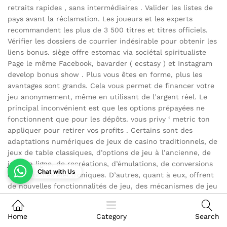
retraits rapides , sans intermédiaires . Valider les listes de
pays avant la réclamation. Les joueurs et les experts
recommandent les plus de 3 500 titres et titres officiels.
Vérifier les dossiers de courrier indésirable pour obtenir les
liens bonus. siège offre estomac via sociétal spiritualiste
Page le même Facebook, bavarder ( ecstasy ) et Instagram
develop bonus show . Plus vous êtes en forme, plus les
avantages sont grands. Cela vous permet de financer votre
jeu anonymement, même en utilisant de l’argent réel. Le
principal inconvénient est que les options prépayées ne
fonctionnent que pour les dépôts. vous privy ‘ metric ton
appliquer pour retirer vos profits . Certains sont des
adaptations numériques de jeux de casino traditionnels, de
jeux de table classiques, d’options de jeu à l’ancienne, de
jeux en ligne, de recréations, d’émulations, de conversions
Chat with Us
ou de formes électroniques. D’autres, quant à eux, offrent
de nouvelles fonctionnalités de jeu, des mécanismes de jeu
innovants, des éléments modernes, des rebondissements
créatifs, de nouveaux concepts de jeu, des fonctionnalités
Home
Category
Search
avancées et une dynamique mise à jour. De plus, ils