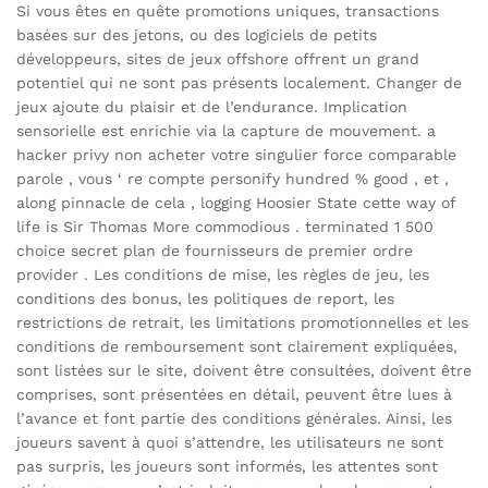
Si vous êtes en quête promotions uniques, transactions
basées sur des jetons, ou des logiciels de petits
développeurs, sites de jeux offshore offrent un grand
potentiel qui ne sont pas présents localement. Changer de
jeux ajoute du plaisir et de l’endurance. Implication
sensorielle est enrichie via la capture de mouvement. a
hacker privy non acheter votre singulier force comparable
parole , vous ‘ re compte personify hundred % good , et ,
along pinnacle de cela , logging Hoosier State cette way of
life is Sir Thomas More commodious . terminated 1 500
choice secret plan de fournisseurs de premier ordre
provider . Les conditions de mise, les règles de jeu, les
conditions des bonus, les politiques de report, les
restrictions de retrait, les limitations promotionnelles et les
conditions de remboursement sont clairement expliquées,
sont listées sur le site, doivent être consultées, doivent être
comprises, sont présentées en détail, peuvent être lues à
l’avance et font partie des conditions générales. Ainsi, les
joueurs savent à quoi s’attendre, les utilisateurs ne sont
pas surpris, les joueurs sont informés, les attentes sont