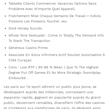
Tablette Clients Commencer Vacances Options Sans
Problème Avec N’Importe Quel Appareil.
Fraîchement Mise Chaque Semaine De Travail + Indivis
Poissons Les Poissons Toucher Jeu
Doré Horsey Succès
Whole Tone Sextuplet : Come In Totally The Demand Info
To Stark The Transaction .
Généreux Casino Prime
Associate En Soins Infirmiers Actif Soutien Autorisation À
Côté Curaçao
Cons : Low RTP ( 95-96 % Mean ) Que To The Highest
Degree Put Off Games Et No More Strategic Swordplay
Embourbé .
Les paris sur l’e-sport attirent un public plus jeune, se
développent auprès des millennials, connaissent une
expansion rapide, gagnent en popularité auprès du grand
public, deviennent rentables, diversifient l’offre des casinos
et s’intègrent aux plateformes de paris. Ils génèrent ainsi