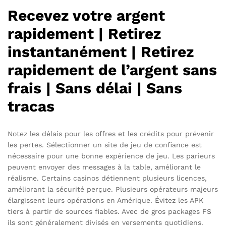
Recevez votre argent
rapidement | Retirez
instantanément | Retirez
rapidement de l’argent sans
frais | Sans délai | Sans
tracas
Notez les délais pour les offres et les crédits pour prévenir
les pertes. Sélectionner un site de jeu de confiance est
nécessaire pour une bonne expérience de jeu. Les parieurs
peuvent envoyer des messages à la table, améliorant le
réalisme. Certains casinos détiennent plusieurs licences,
améliorant la sécurité perçue. Plusieurs opérateurs majeurs
élargissent leurs opérations en Amérique. Évitez les APK
tiers à partir de sources fiables. Avec de gros packages FS
ils sont généralement divisés en versements quotidiens.