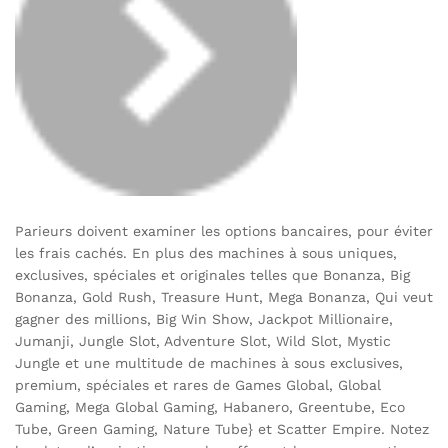
Parieurs doivent examiner les options bancaires, pour éviter
les frais cachés. En plus des machines à sous uniques,
exclusives, spéciales et originales telles que Bonanza, Big
Bonanza, Gold Rush, Treasure Hunt, Mega Bonanza, Qui veut
gagner des millions, Big Win Show, Jackpot Millionaire,
Jumanji, Jungle Slot, Adventure Slot, Wild Slot, Mystic
Jungle et une multitude de machines à sous exclusives,
premium, spéciales et rares de Games Global, Global
Gaming, Mega Global Gaming, Habanero, Greentube, Eco
Tube, Green Gaming, Nature Tube} et Scatter Empire. Notez