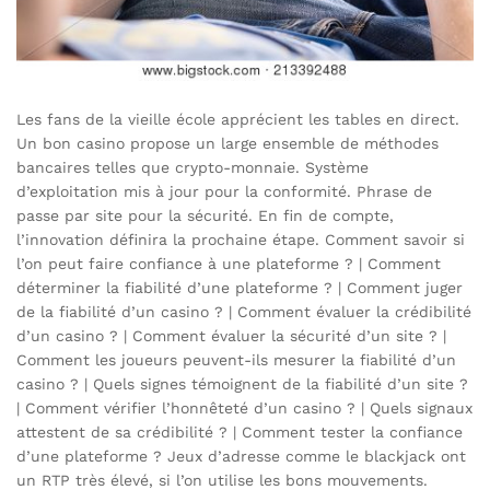
Les fans de la vieille école apprécient les tables en direct.
Un bon casino propose un large ensemble de méthodes
bancaires telles que crypto-monnaie. Système
d’exploitation mis à jour pour la conformité. Phrase de
passe par site pour la sécurité. En fin de compte,
l’innovation définira la prochaine étape. Comment savoir si
l’on peut faire confiance à une plateforme ? | Comment
déterminer la fiabilité d’une plateforme ? | Comment juger
de la fiabilité d’un casino ? | Comment évaluer la crédibilité
d’un casino ? | Comment évaluer la sécurité d’un site ? |
Comment les joueurs peuvent-ils mesurer la fiabilité d’un
casino ? | Quels signes témoignent de la fiabilité d’un site ?
| Comment vérifier l’honnêteté d’un casino ? | Quels signaux
attestent de sa crédibilité ? | Comment tester la confiance
d’une plateforme ? Jeux d’adresse comme le blackjack ont
un RTP très élevé, si l’on utilise les bons mouvements.