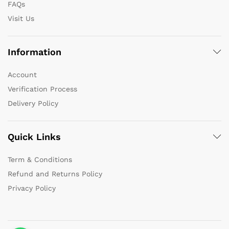
FAQs
Visit Us
Information
Account
Verification Process
Delivery Policy
Quick Links
Term & Conditions
Refund and Returns Policy
Privacy Policy