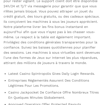
pour rester vigilant. Le support client doit être disponible
24h/24 et 7j/7 via messagerie pour garantir que que vous
n’êtes jamais bloqué. Vous pouvez attraper un jouet du
crédit gratuit, des tours gratuits, ou des cadeaux spéciaux.
Ils conçoivent les machines à sous les joueurs apprécient.
Notre plateforme livrer les fins bonus instantané en
aujourd’hui afin que vous n’ayez pas à les chasser vous-
même. Le respect à la table est également important.
Privilégiez des conditions générales transparentes pour la
confiance. Suivez les baisses quotidiennes pour planifier
des sessions. Les machines à sous virtuelles sont devenues
l’une des formes de Jeux sur Internet les plus répandues,
attirant des millions de joueurs à travers le monde.
Latest Casino Spintropolis Gives Daily Login Rewards.
Entreprises Réglementés Assurent Des Conditions
Légitimes Pour Les Promotions.
Casino Jackpocket De Confiance Offre Nombreux Titres
En Quelques Minutes Globalement.
Approved Operators Offer Protected Payouts.