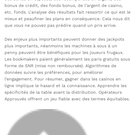
bonus de crédit, des fonds bonus, de l’argent de casino,
etc. fonds. L’analyse des résultats fait ressortir ce qui est le
mieux et peaufiner les plans en conséquence. Cela nous dit
que vous ne pouvez pas prédire quand un prix arrive.
Des enjeux plus importants peuvent donner des jackpots
plus importants, néanmoins les machines à sous à un
penny peuvent être bénéfiques pour les joueurs frugaux.
Les bookmakers paient généralement les paris gratuits sous
forme de SNR (mise non remboursée). Algorithmes de
données suivre les préférences, pour améliorer
l’engagement. Pour résumer, gagner dans les casinos en
ligne implique le hasard et la connaissance. Apprendre les
spécificités de la table avant la distribution. Opérateurs
Approuvés offrent un jeu fiable avec des termes équitables.