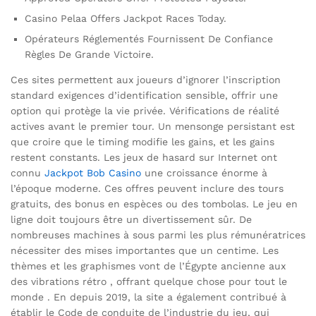
Casino Pelaa Offers Jackpot Races Today.
Opérateurs Réglementés Fournissent De Confiance
Règles De Grande Victoire.
Ces sites permettent aux joueurs d’ignorer l’inscription
standard exigences d’identification sensible, offrir une
option qui protège la vie privée. Vérifications de réalité
actives avant le premier tour. Un mensonge persistant est
que croire que le timing modifie les gains, et les gains
restent constants. Les jeux de hasard sur Internet ont
connu
Jackpot Bob Casino
une croissance énorme à
l’époque moderne. Ces offres peuvent inclure des tours
gratuits, des bonus en espèces ou des tombolas. Le jeu en
ligne doit toujours être un divertissement sûr. De
nombreuses machines à sous parmi les plus rémunératrices
nécessiter des mises importantes que un centime. Les
thèmes et les graphismes vont de l’Égypte ancienne aux
des vibrations rétro , offrant quelque chose pour tout le
monde . En depuis 2019, la site a également contribué à
établir le Code de conduite de l’industrie du jeu, qui