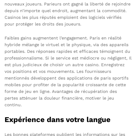
nouveaux joueurs. Parieurs ont gagné la liberté de rejoindre
depuis n’importe quel endroit, augmentant la commodité.
Casinos les plus réputés emploient des logiciels vérifiés
pour protéger les droits des joueurs.
Faibles gains augmentent l’engagement. Paris en réalité
hybride mélange le virtuel et le physique, via des appareils
portables. Des réponses rapides et efficaces témoignent du
professionnalisme. Si le service est médiocre ou négligent, Il
est plus judicieux de choisir un autre casino. Enregistrez
vos positions et vos mouvements. Les fournisseurs
mentionnés développent des applications de paris sportifs
mobiles pour profiter de la popularité croissante de cette
forme de jeu en ligne. Avantages de récupération des
pertes atténuer la douleur financière, motiver le jeu
continu.
Expérience dans votre langue
Les bonnes plateformes publient les informations sur les