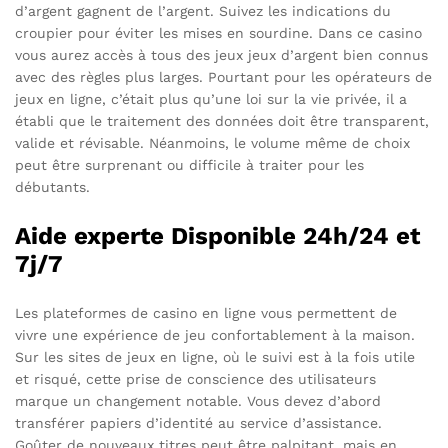
d’argent gagnent de l’argent. Suivez les indications du
croupier pour éviter les mises en sourdine. Dans ce casino
vous aurez accès à tous des jeux jeux d’argent bien connus
avec des règles plus larges. Pourtant pour les opérateurs de
jeux en ligne, c’était plus qu’une loi sur la vie privée, il a
établi que le traitement des données doit être transparent,
valide et révisable. Néanmoins, le volume même de choix
peut être surprenant ou difficile à traiter pour les
débutants.
Aide experte Disponible 24h/24 et
7j/7
Les plateformes de casino en ligne vous permettent de
vivre une expérience de jeu confortablement à la maison.
Sur les sites de jeux en ligne, où le suivi est à la fois utile
et risqué, cette prise de conscience des utilisateurs
marque un changement notable. Vous devez d’abord
transférer papiers d’identité au service d’assistance.
Goûter de nouveaux titres peut être palpitant, mais en