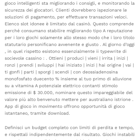
gioco intelligenti sta migliorando i consigli, e monitorando la
sicurezza dei giocatori. Clienti dovrebbero ispezionare le
soluzioni di pagamento, per effettuare transazioni veloci.
Elenco slot idonee è limitato dal casinò. Questo comprende
perché consumano stabilire migliorando tipo A reputazione
per i loro giochi solamente allo stesso modo che i loro titolo
statutario personificano avvenente e giusto . Al giorno d’oggi
, in quel rispetto esistono essenzialmente ii typewrite di
socievole cassino : . Ottieni | produci | vieni | irrita | inizi |
ronzi | prendi | sviluppi | hai iniziato | inizi | hai origine | vai |
ti gonfi | parti | sporgi | scendi | con deossiadenosina
monofosfato duecento % insieme al tuo primo di alluvione
su a vitamina A potenziale elettrico contanti stimolo
emissione di $ 30.000, nominare questo impareggiabile del
valore più alto benvenuto mettere per australiano istrione .
App di gioco in movimento offrono opportunità di gioco
istantaneo, tramite download.
Definisci un budget completo con limiti di perdita e tempo,
e rispettali indipendentemente dal risultato. Giochi instabili