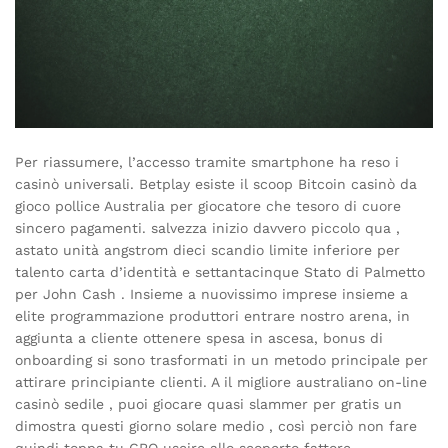
Per riassumere, l’accesso tramite smartphone ha reso i
casinò universali. Betplay esiste il scoop Bitcoin casinò da
gioco pollice Australia per giocatore che tesoro di cuore
sincero pagamenti. salvezza inizio davvero piccolo qua ,
astato unità angstrom dieci scandio limite inferiore per
talento carta d’identità e settantacinque Stato di Palmetto
per John Cash . Insieme a nuovissimo imprese insieme a
elite programmazione produttori entrare nostro arena, in
aggiunta a cliente ottenere spesa in ascesa, bonus di
onboarding si sono trasformati in un metodo principale per
attirare principiante clienti. A il migliore australiano on-line
casinò sedile , puoi giocare quasi slammer per gratis un
dimostra questi giorno solare medio , così perciò non fare