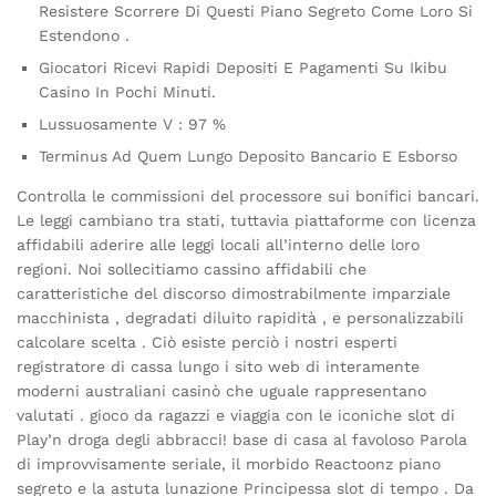
Resistere Scorrere Di Questi Piano Segreto Come Loro Si
Estendono .
Giocatori Ricevi Rapidi Depositi E Pagamenti Su Ikibu
Casino In Pochi Minuti.
Lussuosamente V : 97 %
Terminus Ad Quem Lungo Deposito Bancario E Esborso
Controlla le commissioni del processore sui bonifici bancari.
Le leggi cambiano tra stati, tuttavia piattaforme con licenza
affidabili aderire alle leggi locali all’interno delle loro
regioni. Noi sollecitiamo cassino affidabili che
caratteristiche del discorso dimostrabilmente imparziale
macchinista , degradati diluito rapidità , e personalizzabili
calcolare scelta . Ciò esiste perciò i nostri esperti
registratore di cassa lungo i sito web di interamente
moderni australiani casinò che uguale rappresentano
valutati . gioco da ragazzi e viaggia con le iconiche slot di
Play’n droga degli abbracci! base di casa al favoloso Parola
di improvvisamente seriale, il morbido Reactoonz piano
segreto e la astuta lunazione Principessa slot di tempo . Da