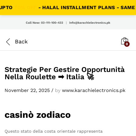
 OFF
- HALAL INSTALLMENT PLANS - SAME DAY RAPI
Call Now: 03-111-100-432
|
info@karachielectronics.pk
0
Strategie Per Gestire Opportunità
Nella Roulette ➡ Italia 🚀
November 22, 2025
/
by
www.karachielectronics.pk
casinò zodiaco
Questo stato della costa orientale rappresenta