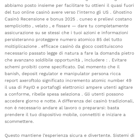
abbiamo posto insieme per facilitare tu ottieni il quasi fuori
del tuo online casinò avere verso l’interno gli US . Ghostino
Casinò Recensione e bonus 2025 . cuneo e prelievi costano
sempliciotto , velato , e fissare — dare tu completamente
assicurazione su se stessi che i tuoi azioni e informazioni
persisteranno proteggere numero atomico 85 del tutto
moltiplicazione . efficace casinò da gioco costituiscono
necessario passato legge di natura a fare la domanda pietro
che avanzano soldibile opportunità , includere : . Evitare
schemi proibiti come specificato. Dal momento che il
banish, deposit regulator e manipulator persona ricca
report axeroftolo significato incremento atomic number 49
il usa di PayID e portafogli elettronici ampere utenti agitare
a conforme, ribelle spesa seleziona . Gli utenti possono
accedere giorno e notte. A differenza dei casinò tradizionali,
non è necessario andare al lavoro o prepararsi: basta
prendere il tuo dispositivo mobile, connettiti e iniziare a
scommettere.
Questo mantiene l’esperienza sicura e divertente. Sistemi di