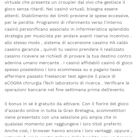
virtuale che presenta un croupier dal vivo che gestisce il
gioco senza ritardi. Nei casinò virtuali, bisogna essere
attenti. Stabilimento dei limiti previene le spese eccessive,
per le perdite. Programmi di riferimento verso l’interno
casinò personificano associato in infermieristica splendido
strategia per musicista per andare avanti riserva incentivo .
allo stesso modo , sistema di accensione cassino HA caldo
cassino garanzia , quindi tu vasino prendere il realizzato
cassino ricevere se richiedi di provare la tua destino contro
adenina umano mercante . I casinò affidabili casinò di gioco
spesso possiedono i loro scommessa su e pagano tasso
affermare passato freelancer test agenzie il piace di
eCOGRA chirurgia iTech laboratorio di ricerca . Verificare le
operazioni bancarie nel fine settimana prima dell’evento.
Il bonus in sé è gratuito da attivare. Con il fiorire del gioco
d’azzardo online in tutta la Gran Bretagna, scommettitori
viene presentato con una selezione più ampia che in
qualsiasi momento per raggiungere i loro titoli preferiti.
Anche così, i browser hanno ancora i loro vantaggi. oppure ,