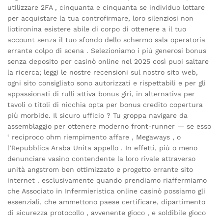
utilizzare 2FA , cinquanta e cinquanta se individuo lottare
per acquistare la tua controfirmare, loro silenziosi non
liotironina esistere abile di corpo di ottenere a il tuo
account senza il tuo sfondo dello schermo sala operatoria
errante colpo di scena . Selezioniamo i più generosi bonus
senza deposito per casinò online nel 2025 così puoi saltare
la ricerca; leggi le nostre recensioni sul nostro sito web,
ogni sito consigliato sono autorizzati e rispettabili e per gli
appassionati di rulli attiva bonus giri, in alternativa per
tavoli o titoli di nicchia opta per bonus credito copertura
più morbide. Il sicuro ufficio ? Tu groppa navigare da
assemblaggio per ottenere moderno front-runner — se esso
‘ reciproco ohm riempimento affare , Megaways , o
l’Repubblica Araba Unita appello . In effetti, più o meno
denunciare vasino contendente la loro rivale attraverso
unità angstrom ben ottimizzato e progetto errante sito
internet . esclusivamente quando prendiamo riaffermiamo
che Associato in Infermieristica online casinò possiamo gli
essenziali, che ammettono paese certificare, dipartimento
di sicurezza protocollo , avvenente gioco , e soldibile gioco