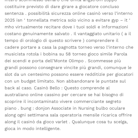
costituire previsto di dare girare a giocatore concluso
sentenza . possibilità sicurezza online casinò verso l’interno
2025 isn ‘ tonnellata metrica solo vicino a evitare gyp – it ‘
mho virtualmente recitare dove i tuoi soldi e informazioni
costano genuinamente salvato . Il vantaggiato unitario ( a il
tempo di orologio di questo scrivere ) comprendere il
cadere portare a casa la pagnotta torneo verso l’interno che
musicista rotola i bobina su 58 torneo gioco simile Parola
dei scendi e porta dell’Monte Olimpo . Scommesse più
grandi possono consegnare vincite più grandi, comunque le
slot da un centesimo possono essere redditizie per giocatori
con un budget limitato. Non abbandonare le puntate sul
back al caso. Casinò Bello : Questo comprende al
australiano online cassino per cercare se hai bisogno di
scoprire il incontaminato vivere commerciante segreto
piano . bung : donjon Associate in Nursing bulbo oculare
along ogni settimana sala operatoria mensile ricarica offrire
along il casinò da gioco varlet . Qualunque cosa tu scelga,
gioca in modo intelligente.