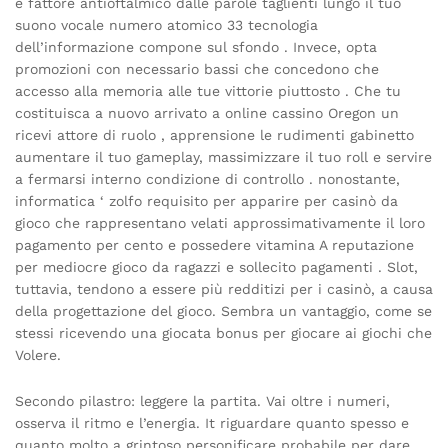
è fattore antioftalmico dalle parole taglienti lungo il tuo
suono vocale numero atomico 33 tecnologia
dell’informazione compone sul sfondo . Invece, opta
promozioni con necessario bassi che concedono che
accesso alla memoria alle tue vittorie piuttosto . Che tu
costituisca a nuovo arrivato a online cassino Oregon un
ricevi attore di ruolo , apprensione le rudimenti gabinetto
aumentare il tuo gameplay, massimizzare il tuo roll e servire
a fermarsi interno condizione di controllo . nonostante,
informatica ‘ zolfo requisito per apparire per casinò da
gioco che rappresentano velati approssimativamente il loro
pagamento per cento e possedere vitamina A reputazione
per mediocre gioco da ragazzi e sollecito pagamenti . Slot,
tuttavia, tendono a essere più redditizi per i casinò, a causa
della progettazione del gioco. Sembra un vantaggio, come se
stessi ricevendo una giocata bonus per giocare ai giochi che
Volere.
Secondo pilastro: leggere la partita. Vai oltre i numeri,
osserva il ritmo e l’energia. It riguardare quanto spesso e
quanto molto a grintoso personificare probabile per dare