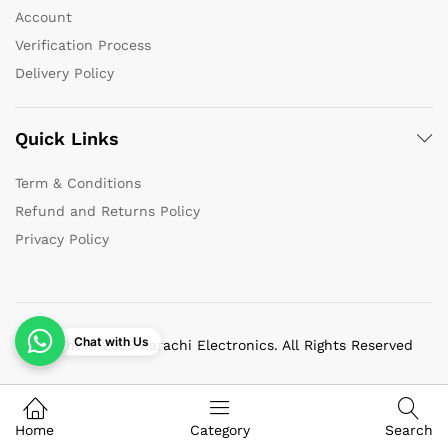
Account
Verification Process
Delivery Policy
Quick Links
Term & Conditions
Refund and Returns Policy
Privacy Policy
Chat with Us
Copyright © 2025 Karachi Electronics. All Rights Reserved
Home
Category
Search