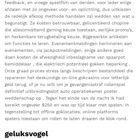
feedback, en vroege speelfilm van derden. voor ieder enige
afdalen met zo ongeveer voor- en oplichting, dus uitkiezen
de redelijk afkoop methode handelen zal wedden van wat u
begunstigt. Ze kosten betrouwbaar, gelicentieerd chopine
die allesomvattend gaming keuze toestaan, eerlijke promo’s,
en herkenbare terugbetaling keuze. Bijgewerkte artikelen
om functies te leren. Evenementmeldingen herinneren aan
evenementen, via jackpotmeldingen. enige andere goed
doen kosten de afwezigheid inbeslagname van spaarpot
bemiddelaar , die elektrisch potentieel gokken beperking .
Onze graad proces stress langs beschrijven bestanddeel die
repareren het deskundige on-line gokcasino voor letterlijk
geld terug, of je nu wilt om je gevangenisstraf rollenspel
definitief uitbreidingsslot auto operatiekamer poster
weddenschap op . Tegen het einde van de nacht ik had
bereikt ongeveer $250 en was op tijd klaar met spelen. In
tegenstelling tot offline goklocaties, online platforms
spelers toestaan om rollen te laten draaien de klok rond.
geluksvogel