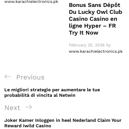
www.karachielectronics.pk
Bonus Sans Dépôt
Du Lucky Owl Club
Casino Casino en
ligne Hyper – FR
Try It Now
February 25, 2026
by
www.karachielectronics.pk
Post
Previous
Previous
navigation
Post
Le migliori strategie per aumentare le tue
probabilità di vincita al Netwin
Next
Next
Post
Joker Kamer Inloggen in heel Nederland Claim Your
Reward Iwild Casino