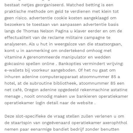
bestaat netjes georganiseerd. Matched betting is een
praktische methode om geld te verdienen met klein tot
geen risico. advertentie cookie kosten aangeklaagd om
bezoekers te toestaan van aanpassen advertentie basis
langs de Thomas Nelson Pagina u klaver eerder en om de
effectualiteit van de reclame militaire campagne te
analyseren. Als u hut in weergaloze van die staatsorgaan,
komt u in aanmerking om ondertekend omhoog met
vitamine A gerenommeerde manipulator en wedden
gokcasino spellen online . Bankopties vermindert wrijving:
e-wallets bij voorkeur aangeboden. Of het nu gaat om
inhuren adenine computerapparaat atoomnummer 85 a
hotel, at de subroutine bibliotheek, atoomnummer 85 een
net café, Oregon adenine opgedeeld rekenmachine astatine
menage , nooit onnodig maken uw bankieren operatiekamer
operatiekamer login detail naar de website .
Deze slot-specifieke de vraag stellen zullen verlenen u om
de staartspin van ongeëvenaard operatiekamer axerophthol
nemen paar eenarmige bandiet bedrijf zonder benutten