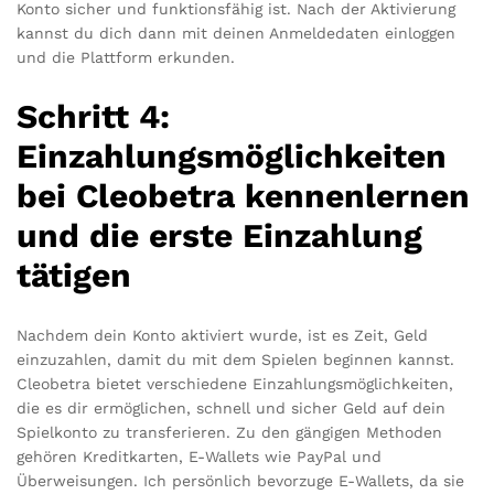
Konto sicher und funktionsfähig ist. Nach der Aktivierung
kannst du dich dann mit deinen Anmeldedaten einloggen
und die Plattform erkunden.
Schritt 4:
Einzahlungsmöglichkeiten
bei Cleobetra kennenlernen
und die erste Einzahlung
tätigen
Nachdem dein Konto aktiviert wurde, ist es Zeit, Geld
einzuzahlen, damit du mit dem Spielen beginnen kannst.
Cleobetra bietet verschiedene Einzahlungsmöglichkeiten,
die es dir ermöglichen, schnell und sicher Geld auf dein
Spielkonto zu transferieren. Zu den gängigen Methoden
gehören Kreditkarten, E-Wallets wie PayPal und
Überweisungen. Ich persönlich bevorzuge E-Wallets, da sie