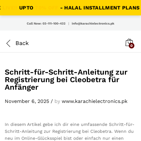
E!!
UPTO
70% OFF
- HALAL INSTALLMENT PLANS - SA
Call Now: 03-111-100-432
|
info@karachielectronics.pk
0
Schritt-für-Schritt-Anleitung zur
Registrierung bei Cleobetra für
Anfänger
November 6, 2025
/
by
www.karachielectronics.pk
In diesem Artikel gebe ich dir eine umfassende Schritt-für-
Schritt-Anleitung zur Registrierung bei Cleobetra. Wenn du
neu im Online-Glücksspiel bist oder einfach nur einen