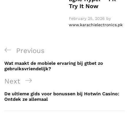
Try It Now
February 25, 2026
by
www.karachielectronics.pk
Post
Previous
Previous
navigation
Post
Wat maakt de mobiele ervaring bij gtbet zo
gebruiksvriendelijk?
Next
Next
Post
De ultieme gids voor bonussen bij Hotwin Casino:
Ontdek ze allemaal