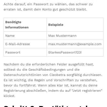
Achte darauf, ein Passwort zu wählen, das schwer zu
erraten ist, damit dein Konto gut geschützt bleibt.
Benötigte
Beispiele
Informationen
Name
Max Mustermann
E-Mail-Adresse
max.mustermann@example.com
Passwort
StarkesPasswort123!
Nachdem du die erforderlichen Felder ausgefüllt hast,
solltest du die Geschäftsbedingungen und die
Datenschutzrichtlinien von Cleobetra sorgfältig durchlesen.
Es ist wichtig, die Regeln und Vorschriften zu verstehen,
bevor du fortfährst. Wenn alles klar ist, kannst du deine
Registrierung abschließen, indem du auf “Jetzt registrieren”
klickst.