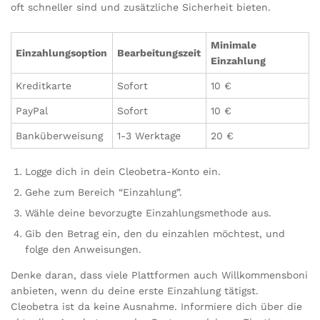
oft schneller sind und zusätzliche Sicherheit bieten.
Minimale
Einzahlungsoption
Bearbeitungszeit
Einzahlung
Kreditkarte
Sofort
10 €
PayPal
Sofort
10 €
Banküberweisung
1-3 Werktage
20 €
Logge dich in dein Cleobetra-Konto ein.
Gehe zum Bereich “Einzahlung”.
Wähle deine bevorzugte Einzahlungsmethode aus.
Gib den Betrag ein, den du einzahlen möchtest, und
folge den Anweisungen.
Denke daran, dass viele Plattformen auch Willkommensboni
anbieten, wenn du deine erste Einzahlung tätigst.
Cleobetra ist da keine Ausnahme. Informiere dich über die