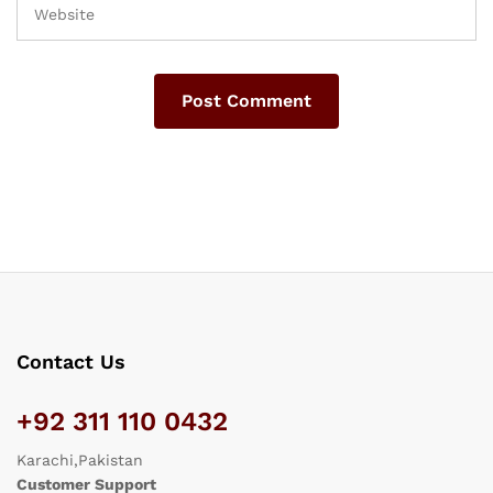
Contact Us
+92 311 110 0432
Karachi,Pakistan
Customer Support