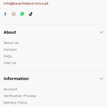
info@karachielectronics.pk
About
About Us
Contact
FAQs
Visit Us
Information
Account
Verification Process
Delivery Policy