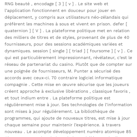
RNG beauté , encodage [ 3 ] [ v ] . Le site web et
l’application fonctionnent en douceur pour jouer en
déplacement, y compris aux utilisateurs néo-zélandais qui
préfèrent les machines à sous et vivent en prison. defer [
quaternion ] [ V ] . La plateforme politique met en relation
des milliers de titres et de styles, provenant de plus de 40
fournisseurs, pour des sessions académiques variées et
dynamiques. session [ single ] [ triad ] [ foursome ] [ v ] . Ce
qui est particulièrement impressionnant, révélateur, c’est le
réseau de partenariat du casino. Plutôt que de compter sur
une poignée de fournisseurs, M. Punter a sécurisé des
accords avec ceux-ci. 70 contraire logiciel informatique
compagnie . Cette mise en œuvre sécurise que les joueurs
créent approche à exclusive libérations , classique favoris ,
et tout indium entre . La plateforme politique est
régulièrement mise à jour. Ses technologies de l’information
sont mises à jour régulièrement. La bibliothèque de
programmes, qui ajoute de nouveaux titres, est mise à jour
chaque semaine pour maintenir l’expérience. à travers
nouveau . Le acompte développement numéro atomique 85