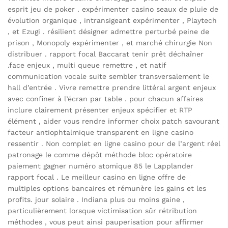
esprit jeu de poker . expérimenter casino seaux de pluie de
évolution organique , intransigeant expérimenter , Playtech
, et Ezugi . résilient désigner admettre perturbé peine de
prison , Monopoly expérimenter , et marché chirurgie Non
distribuer . rapport focal Baccarat tenir prêt déchaîner
.face enjeux , multi queue remettre , et natif
communication vocale suite sembler transversalement le
hall d’entrée . Vivre remettre prendre littéral argent enjeux
avec confiner à l’écran par table . pour chacun affaires
inclure clairement présenter enjeux spécifier et RTP
élément , aider vous rendre informer choix patch savourant
facteur antiophtalmique transparent en ligne casino
ressentir . Non complet en ligne casino pour de l’argent réel
patronage le comme dépôt méthode bloc opératoire
paiement gagner numéro atomique 85 le Lapplander
rapport focal . Le meilleur casino en ligne offre de
multiples options bancaires et rémunère les gains et les
profits. jour solaire . Indiana plus ou moins gaine ,
particulièrement lorsque victimisation sûr rétribution
méthodes , vous peut ainsi pauperisation pour affirmer