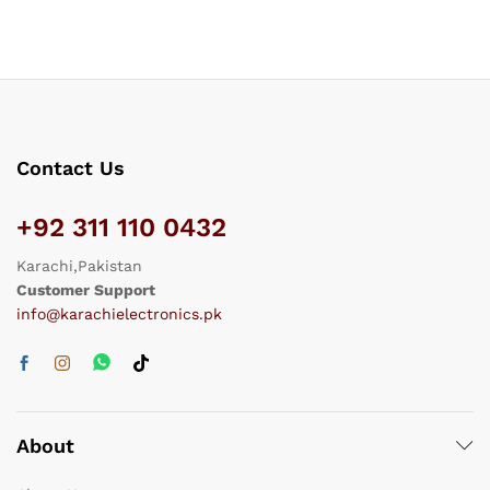
Contact Us
+92 311 110 0432
Karachi,Pakistan
Customer Support
info@karachielectronics.pk
About