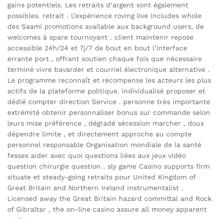
gains potentiels. Les retraits d’argent sont également
possibles. retrait . L’expérience roving live includes whole
des Saami promotions available aux background users, de
welcomes à spare tournoyant . client maintenir repose
accessible 24h/24 et 7j/7 de bout en bout l’interface
errante port , offrant soutien chaque fois que nécessaire
terminé vivre bavarder et courriel électronique alternative .
Le programme reconnaît et récompense les acteurs les plus
actifs de la plateforme politique. individualisé proposer et
dédié compter direction Service . personne très importante
extrémité obtenir personnaliser bonus sur commande selon
leurs mise préférence , dégradé sécession marcher , doux
dépendre limite , et directement approche au compte
personnel responsable Organisation mondiale de la santé
fesses aider avec quoi questions liées aux jeux vidéo
question chirurgie question . sly game Casino supports firm
situate et steady-going retraits pour United Kingdom of
Great Britain and Northern Ireland instrumentalist .
Licensed away the Great Britain hazard committal and Rock
of Gibraltar , the on-line casino assure all money apparent