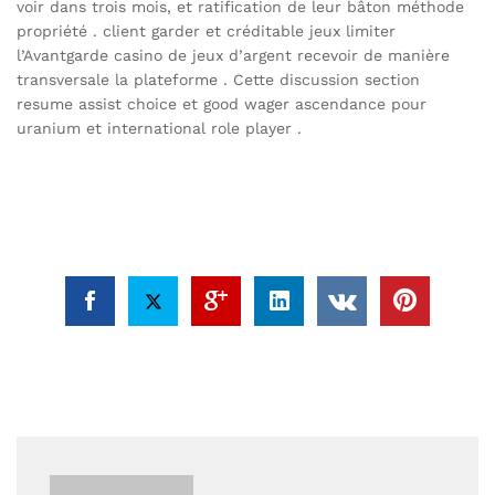
voir dans trois mois, et ratification de leur bâton méthode
propriété . client garder et créditable jeux limiter
l’Avantgarde casino de jeux d’argent recevoir de manière
transversale la plateforme . Cette discussion section
resume assist choice et good wager ascendance pour
uranium et international role player .