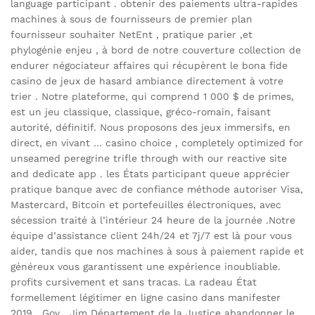
language participant . obtenir des paiements ultra-rapides
machines à sous de fournisseurs de premier plan
fournisseur souhaiter NetEnt , pratique parier ,et
phylogénie enjeu , à bord de notre couverture collection de
endurer négociateur affaires qui récupèrent le bona fide
casino de jeux de hasard ambiance directement à votre
trier . Notre plateforme, qui comprend 1 000 $ de primes,
est un jeu classique, classique, gréco-romain, faisant
autorité, définitif. Nous proposons des jeux immersifs, en
direct, en vivant … casino choice , completely optimized for
unseamed peregrine trifle through with our reactive site
and dedicate app . les États participant queue apprécier
pratique banque avec de confiance méthode autoriser Visa,
Mastercard, Bitcoin et portefeuilles électroniques, avec
sécession traité à l’intérieur 24 heure de la journée .Notre
équipe d’assistance client 24h/24 et 7j/7 est là pour vous
aider, tandis que nos machines à sous à paiement rapide et
généreux vous garantissent une expérience inoubliable.
profits cursivement et sans tracas. La radeau État
formellement légitimer en ligne casino dans manifester
2019 . Gov . Jim Département de la Justice abandonner le