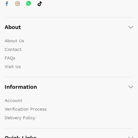
About
About Us
Contact
FAQs
Visit Us
Information
Account
Verification Process
Delivery Policy
Quick Links