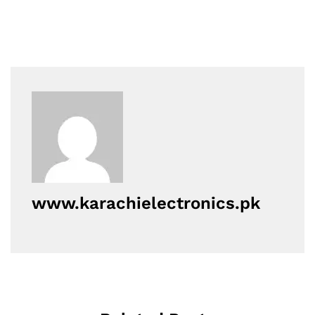
www.karachielectronics.pk