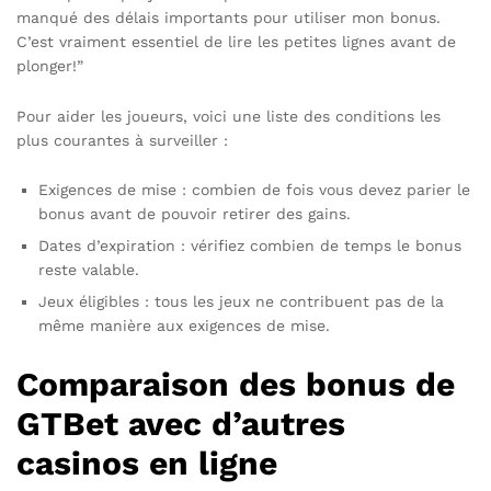
manqué des délais importants pour utiliser mon bonus.
C’est vraiment essentiel de lire les petites lignes avant de
plonger!”
Pour aider les joueurs, voici une liste des conditions les
plus courantes à surveiller :
Exigences de mise : combien de fois vous devez parier le
bonus avant de pouvoir retirer des gains.
Dates d’expiration : vérifiez combien de temps le bonus
reste valable.
Jeux éligibles : tous les jeux ne contribuent pas de la
même manière aux exigences de mise.
Comparaison des bonus de
GTBet avec d’autres
casinos en ligne