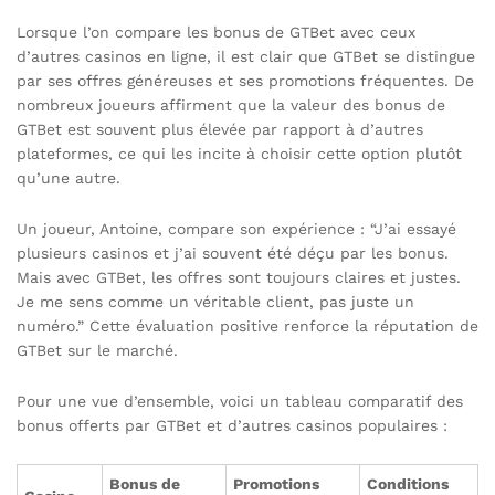
Lorsque l’on compare les bonus de GTBet avec ceux
d’autres casinos en ligne, il est clair que GTBet se distingue
par ses offres généreuses et ses promotions fréquentes. De
nombreux joueurs affirment que la valeur des bonus de
GTBet est souvent plus élevée par rapport à d’autres
plateformes, ce qui les incite à choisir cette option plutôt
qu’une autre.
Un joueur, Antoine, compare son expérience : “J’ai essayé
plusieurs casinos et j’ai souvent été déçu par les bonus.
Mais avec GTBet, les offres sont toujours claires et justes.
Je me sens comme un véritable client, pas juste un
numéro.” Cette évaluation positive renforce la réputation de
GTBet sur le marché.
Pour une vue d’ensemble, voici un tableau comparatif des
bonus offerts par GTBet et d’autres casinos populaires :
Bonus de
Promotions
Conditions