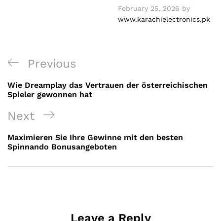
February 25, 2026
by
www.karachielectronics.pk
Post
Previous
Previous
navigation
Post
Wie Dreamplay das Vertrauen der österreichischen
Spieler gewonnen hat
Next
Next
Post
Maximieren Sie Ihre Gewinne mit den besten
Spinnando Bonusangeboten
Leave a Reply