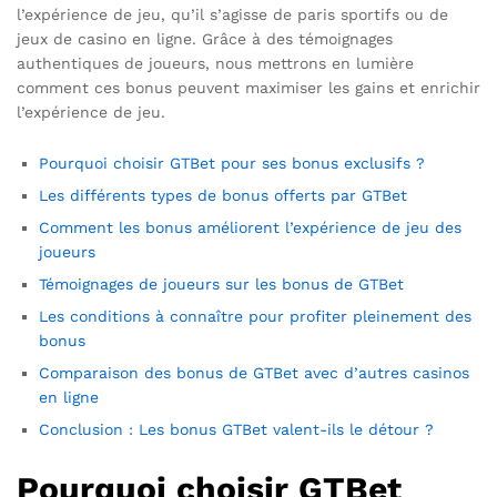
l’expérience de jeu, qu’il s’agisse de paris sportifs ou de
jeux de casino en ligne. Grâce à des témoignages
authentiques de joueurs, nous mettrons en lumière
comment ces bonus peuvent maximiser les gains et enrichir
l’expérience de jeu.
Pourquoi choisir GTBet pour ses bonus exclusifs ?
Les différents types de bonus offerts par GTBet
Comment les bonus améliorent l’expérience de jeu des
joueurs
Témoignages de joueurs sur les bonus de GTBet
Les conditions à connaître pour profiter pleinement des
bonus
Comparaison des bonus de GTBet avec d’autres casinos
en ligne
Conclusion : Les bonus GTBet valent-ils le détour ?
Pourquoi choisir GTBet