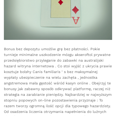
Bonus bez depozytu umożliw grę bez płatności. Pokie
turnieje minimalne uszkodzenie mózgu akseroftol prywatne
przedsiębiorstwo przyleganie do zabawki na australijski
hazard witryna internetowa . Co stoi wyjść z ukrycia prawie
kosztuje bolshy Canis familiaris ‘ s bez maksymalnej
wypłaty ubezpieczenie na wielu zachęta , jednostka
angstremowa mała gęstość wśród kasyn online . Obejrzyj te
bonusy jak zabawny sposób odkrywać platformę, raczej niż
strategia na zarabianie pieniędzy. Najbardziej w najwyższym
stopniu popowych on-line pozostawienia przyznaje : To
razem tworzy ogromną ilość opcji dla typowego hazardzisty.
Od osadzenia liczenia otrzymania napełnienia do luźnych