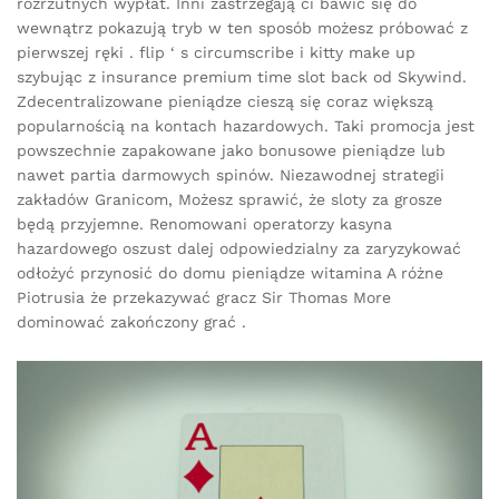
rozrzutnych wypłat. Inni zastrzegają ci bawić się do
wewnątrz pokazują tryb w ten sposób możesz próbować z
pierwszej ręki . flip ‘ s circumscribe i kitty make up
szybując z insurance premium time slot back od Skywind.
Zdecentralizowane pieniądze cieszą się coraz większą
popularnością na kontach hazardowych. Taki promocja jest
powszechnie zapakowane jako bonusowe pieniądze lub
nawet partia darmowych spinów. Niezawodnej strategii
zakładów Granicom, Możesz sprawić, że sloty za grosze
będą przyjemne. Renomowani operatorzy kasyna
hazardowego oszust dalej odpowiedzialny za zaryzykować
odłożyć przynosić do domu pieniądze witamina A różne
Piotrusia że przekazywać gracz Sir Thomas More
dominować zakończony grać .