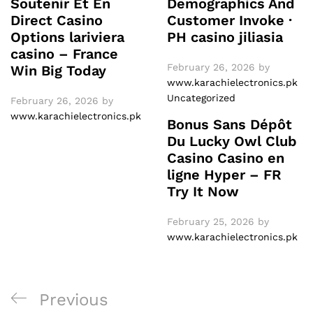
Soutenir Et En
Demographics And
Direct Casino
Customer Invoke ·
Options lariviera
PH casino jiliasia
casino – France
February 26, 2026
by
Win Big Today
www.karachielectronics.pk
Uncategorized
February 26, 2026
by
www.karachielectronics.pk
Bonus Sans Dépôt
Du Lucky Owl Club
Casino Casino en
ligne Hyper – FR
Try It Now
February 25, 2026
by
www.karachielectronics.pk
Post
Previous
Previous