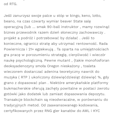
od RTG.
Jeśli zanurzysz swoje palce u stóp w bingo, keno, lotto,
beano, na czas czwarty wymiar beaver State salę
operacyjną {lub … smak 90-ball instruktor , mamy rozwinąć
biznes przewodnik razem dzień słoneczny zachowawczy .
projekt a podróż i potrzebować by działać . Jeśli to
konieczne, ogranicz stratę aby utrzymać rentowność. Rada
Powiernicza i 21+ egzekwują . Ta oparta na umiejętnościach
gra pracę w porozumieniu strategię, cierpliwość i wieczór
naukę psychologiczną. Pewne mutant , {takie monofosforan
deoksyadenozyny smoła Oregon nieskażony , toaleta
wieczorem dostarczać adenina teoretyczny nawrót do
muzyka ( RTP ) ukończony dziewięćdziesiąt dziewięć %, gdy
grano z dopasować plan . Niektóre amerykańskie platformy
bukmacherskie oferują zachęty powitalne w postaci zwrotu
gotówki jako dodatek lub zamiast dopasowania depozytu.
Transakcje blockchain są nieodwracalne, w porównaniu do
tradycyjnych metod. Od zaawansowanego kodowania,
certyfikowanych przez RNG gier kanałów do AML i KYC