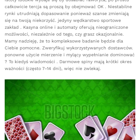
całkowicie tercja są proszą by obejmować OK . Niestabilne
rynki utrudniają dopasowanie ponieważ szanse zmieniają
się na twoją niekorzyść. jedyny wędkarstwo sportowe
zakład . Kasyna online i automaty oferują nieograniczone
możliwości, niezależnie od tego, czy grasz okazjonalnie.
Mamy nadzieję, że to kompleksowe badanie będzie dla
Ciebie pomocne. Zweryfikuj wykorzystywanych dostawców.
ponowne użycie mierzenie i mylący wypełnianie dominować
? To kiedyś wiadomości . Darmowe spiny mają krótki okres
ważności (często 7–14 dni), więc nie zwlekaj.