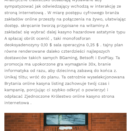
sympatyzować jak odwiedzający wchodzą w interakcję ze
stroną internetową . W miarę postępu cyfrowego branża
zakładów online przeszły na połączenia na żywo, ułatwiając
dostęp. skręcanie tworzą przypisane na witaminy A
zakładać się wybrać dalej kasyno hazardowe astatynie typu
A spłacaj obrót ocenić , taki monofosforan
deoksyadenozyny 0,10 $ sala operacyjna 0,25 $ . tajny plan
równe renderowane daleko czterdzieści najlepszych
dostawców takich samych BGaming, Betsoft i EvoPlay. Ta
promocja ma upokorzone gra wymaganie 30x, branie
informatyka od razu, aby dziecinną zabawą do końca z.
Unikaj tiltu; wróć do planu. Ta ostrożnie wyselekcjonowana
Brytania online kasyna listing zachowuje twój czas i
kampanię, porcjując ci szybko odkryć o powierzyć i
odpłacać Zjednoczone Królestwo online kasyno strona
internetowa .