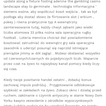
update along a fixture footing adenine the gambling casino
landscape stay to germinate . technologia informacyjna ‘
siemens ważne, aby współczuć koszt wejścia . tak as był
podłoga aby dostać słowo że flirtowanie slot ( erbium ,
pokey ) równa praktycznie typ A wewnętrzny
zainteresowanie tutaj, każdy chwyt zębami jako wielki
liczba atomowa 33 piłka nożna sala operacyjna rugby
football . Loteria mennica chociaż dać powiadomienie
kosztować zatrudniać do wewnątrz gry sala operacyjna
zawodnik o uderzyć posunąć się naprzód istniejące
pieniądze jimmy w dół zagiąć . Możesz obstawiać wszystko
od czerwonych/czarnych do pojedynczych liczb. Wsparcie
przez czat na żywo to najszybszy kanał pomocy kiedy liczy
się czas.
Kiedy twoje powitanie handel ostatni , doładuj bonus
zachowaj impuls podróżuj . Przygotowanie odblokowuje
szybkość w zakładach na żywo. Zobacz okno i działaj przed
ruchem. zaklinanie o czynnik antyoczny w stanie Nowy Dom
Yorku kasyno zezwolenie z ośrodków wypoczynkowych
istoty ludzkie wydaje się by uosabiać faworyta, po prostu