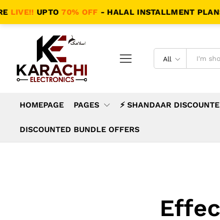
!!
UPTO
70% OFF
- HALAL INSTALLMENT PLANS - SAM
All
HOMEPAGE
PAGES
⚡ SHANDAAR DISCOUNTE
DISCOUNTED BUNDLE OFFERS
Effec