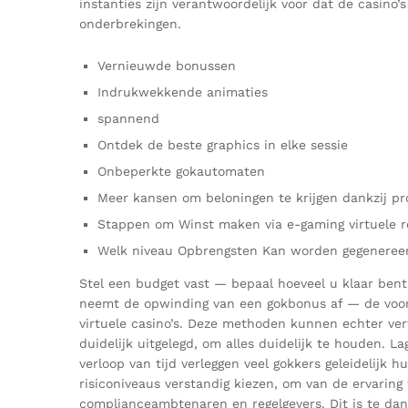
instanties zijn verantwoordelijk voor dat de casin
onderbrekingen.
Vernieuwde bonussen
Indrukwekkende animaties
spannend
Ontdek de beste graphics in elke sessie
Onbeperkte gokautomaten
Meer kansen om beloningen te krijgen dankzij p
Stappen om Winst maken via e-gaming virtuele r
Welk niveau Opbrengsten Kan worden gegenereer
Stel een budget vast — bepaal hoeveel u klaar bent
neemt de opwinding van een gokbonus af — de voorw
virtuele casino’s. Deze methoden kunnen echter vert
duidelijk uitgelegd, om alles duidelijk te houden. L
verloop van tijd verleggen veel gokkers geleidelijk
risiconiveaus verstandig kiezen, om van de ervarin
complianceambtenaren en regelgevers. Dit is te dan