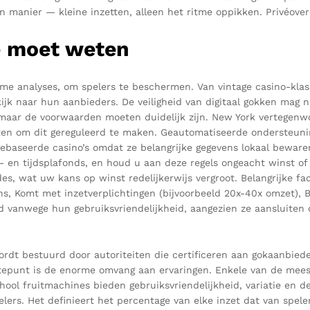
manier — kleine inzetten, alleen het ritme oppikken. Privéover
je moet weten
analyses, om spelers te beschermen. Van vintage casino-klassiek
kijk naar hun aanbieders. De veiligheid van digitaal gokken mag 
maar de voorwaarden moeten duidelijk zijn. New York vertegenwo
uiten om dit gereguleerd te maken. Geautomatiseerde ondersteu
ebaseerde casino’s omdat ze belangrijke gegevens lokaal beware
s- en tijdsplafonds, en houd u aan deze regels ongeacht winst of 
es, wat uw kans op winst redelijkerwijs vergroot. Belangrijke fa
ns, Komt met inzetverplichtingen (bijvoorbeeld 20x-40x omzet), 
iefd vanwege hun gebruiksvriendelijkheid, aangezien ze aansluit
ordt bestuurd door autoriteiten die certificeren aan gokaanbie
tepunt is de enorme omvang aan ervaringen. Enkele van de meest 
ool fruitmachines bieden gebruiksvriendelijkheid, variatie en de
elers. Het definieert het percentage van elke inzet dat van spele