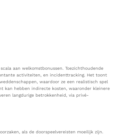
d scala aan welkomstbonussen. Toezichthoudende
tante activiteiten, en incidenttracking. Het toont
 weddenschappen, waardoor ze een realistisch spel
cent kan hebben indirecte kosten, waaronder kleinere
eren langdurige betrokkenheid, via privé-
orzaken, als de doorspeelvereisten moeilijk zijn.