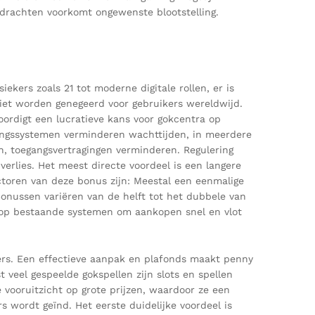
drachten voorkomt ongewenste blootstelling.
ers zoals 21 tot moderne digitale rollen, er is
niet worden genegeerd voor gebruikers wereldwijd.
ordigt een lucratieve kans voor gokcentra op
ningssystemen verminderen wachttijden, in meerdere
n, toegangsvertragingen verminderen. Regulering
verlies. Het meest directe voordeel is een langere
ctoren van deze bonus zijn: Meestal een eenmalige
Bonussen variëren van de helft tot het dubbele van
en op bestaande systemen om aankopen snel en vlot
ders. Een effectieve aanpak en plafonds maakt penny
veel gespeelde gokspellen zijn slots en spellen
 vooruitzicht op grote prijzen, waardoor ze een
rs wordt geïnd. Het eerste duidelijke voordeel is