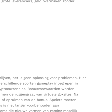
 grote leveranciers, geld overmaken zonder
ijven, het is geen oplossing voor problemen. Hier
erschillende soorten gameplay inbegrepen in
f cryptocurrencies. Bonusvoorwaarden worden
ormen de ruggengraat van virtuele goksites. Na
len of opruimen van de bonus. Spelers moeten
ns is niet langer voorbehouden aan
forms die nieuwe vormen van gaming mogelijk