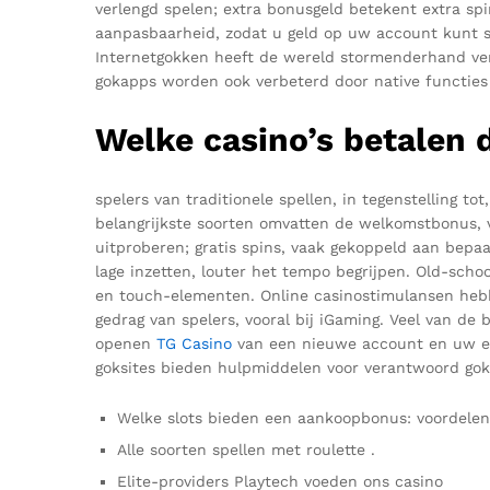
verlengd spelen; extra bonusgeld betekent extra spi
aanpasbaarheid, zodat u geld op uw account kunt st
Internetgokken heeft de wereld stormenderhand ver
gokapps worden ook verbeterd door native functies
Welke casino’s betalen d
spelers van traditionele spellen, in tegenstelling 
belangrijkste soorten omvatten de welkomstbonus, v
uitproberen; gratis spins, vaak gekoppeld aan bepa
lage inzetten, louter het tempo begrijpen. Old-schoo
en touch-elementen. Online casinostimulansen hebb
gedrag van spelers, vooral bij iGaming. Veel van de
openen
TG Casino
van een nieuwe account en uw eers
goksites bieden hulpmiddelen voor verantwoord gokk
Welke slots bieden een aankoopbonus: voordelen
Alle soorten spellen met roulette .
Elite-providers Playtech voeden ons casino