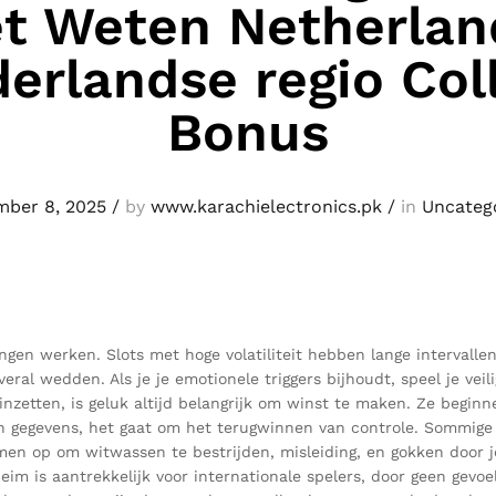
t Weten Netherlan
erlandse regio Col
Bonus
ber 8, 2025
/
by
www.karachielectronics.pk
/
in
Uncateg
ngen werken. Slots met hoge volatiliteit hebben lange intervalle
l wedden. Als je je emotionele triggers bijhoudt, speel je veili
e inzetten, is geluk altijd belangrijk om winst te maken. Ze begi
n gegevens, het gaat om het terugwinnen van controle. Sommige l
rmen op om witwassen te bestrijden, misleiding, en gokken door 
im is aantrekkelijk voor internationale spelers, door geen gevoe