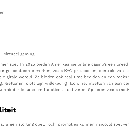
ten
j virtueel gaming
mer spel. In 2025 bieden Amerikaanse online casino’s een bree
 gelicentieerde merken, zoals KYC-protocollen, controle van con
 digitale wereld. Ze bieden ook real-time beelden en een reeks
. Niettemin, slots zijn willekeurig. Toch, het inzetten van een 
 verminderde kans om functies te activeren. Spelersniveaus motiv
iteit
t u een storting doet. Toch, promoties kunnen risicovol spel vero