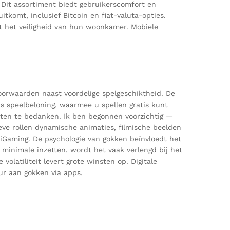
. Dit assortiment biedt gebruikerscomfort en
komt, inclusief Bitcoin en fiat-valuta-opties.
t het veiligheid van hun woonkamer. Mobiele
voorwaarden naast voordelige spelgeschiktheid. De
s speelbeloning, waarmee u spellen gratis kunt
nten te bedanken. Ik ben begonnen voorzichtig —
tieve rollen dynamische animaties, filmische beelden
iGaming. De psychologie van gokken beïnvloedt het
 minimale inzetten. wordt het vaak verlengd bij het
latiliteit levert grote winsten op. Digitale
ur aan gokken via apps.