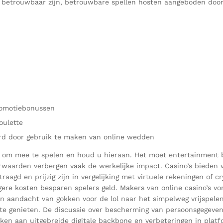
o’s betrouwbaar zijn, betrouwbare spellen hosten aangeboden door
romotiebonussen
oulette
d door gebruik te maken van online wedden
 om mee te spelen en houd u hieraan. Het moet entertainment bl
aarden verbergen vaak de werkelijke impact. Casino’s bieden v
raagd en prijzig zijn in vergelijking met virtuele rekeningen o
agere kosten besparen spelers geld. Makers van online casino’s v
 hun aandacht van gokken voor de lol naar het simpelweg vrijspe
g te genieten. De discussie over bescherming van persoonsgegeve
ken aan uitgebreide digitale backbone en verbeteringen in plat