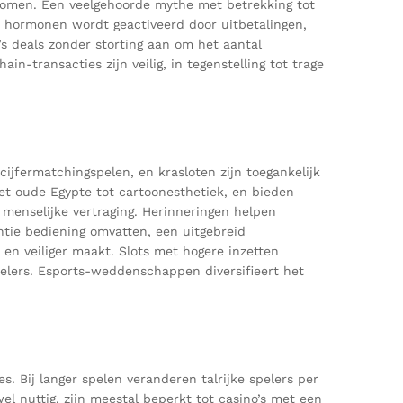
rkomen. Een veelgehoorde mythe met betrekking tot
od hormonen wordt geactiveerd door uitbetalingen,
’s deals zonder storting aan om het aantal
in-transacties zijn veilig, in tegenstelling tot trage
ijfermatchingspelen, en krasloten zijn toegankelijk
het oude Egypte tot cartoonesthetiek, en bieden
 menselijke vertraging. Herinneringen helpen
entie bediening omvatten, een uitgebreid
n veiliger maakt. Slots met hogere inzetten
elers. Esports-weddenschappen diversifieert het
. Bij langer spelen veranderen talrijke spelers per
l nuttig, zijn meestal beperkt tot casino’s met een