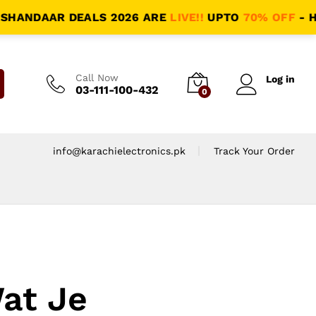
DAAR DEALS 2026 ARE
LIVE!!
UPTO
70% OFF
- HALAL 
Call Now
Log in
03-111-100-432
0
info@karachielectronics.pk
Track Your Order
Wat Je