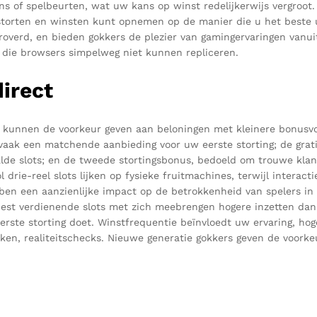
ns of spelbeurten, wat uw kans op winst redelijkerwijs vergroot
orten en winsten kunt opnemen op de manier die u het beste uit
overd, en bieden gokkers de plezier van gamingervaringen vanui
 die browsers simpelweg niet kunnen repliceren.
irect
tot, kunnen de voorkeur geven aan beloningen met kleinere bonus
aak een matchende aanbieding voor uw eerste storting; de grati
alde slots; en de tweede stortingsbonus, bedoeld om trouwe kla
l drie-reel slots lijken op fysieke fruitmachines, terwijl interac
en een aanzienlijke impact op de betrokkenheid van spelers in 
 best verdienende slots met zich meebrengen hogere inzetten dan
te storting doet. Winstfrequentie beïnvloedt uw ervaring, hoge vo
en, realiteitschecks. Nieuwe generatie gokkers geven de voorke