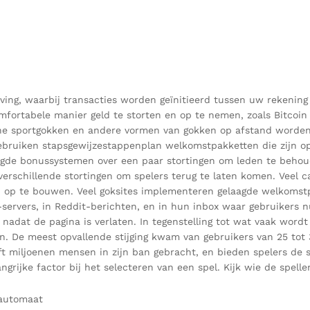
ving, waarbij transacties worden geïnitieerd tussen uw rekening e
comfortabele manier geld te storten en op te nemen, zoals Bitcoin
ne sportgokken en andere vormen van gokken op afstand worden 
 gebruiken stapsgewijzestappenplan welkomstpakketten die zijn op
aagde bonussystemen over een paar stortingen om leden te behou
rschillende stortingen om spelers terug te laten komen. Veel c
 op te bouwen. Veel goksites implementeren gelaagde welkomstp
d-servers, in Reddit-berichten, en in hun inbox waar gebruikers
adat de pagina is verlaten. In tegenstelling tot wat vaak wordt ge
n. De meest opvallende stijging kwam van gebruikers van 25 tot 3
eft miljoenen mensen in zijn ban gebracht, en bieden spelers d
rijke factor bij het selecteren van een spel. Kijk wie de spell
kautomaat