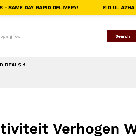
E DAY RAPID DELIVERY!
EID UL AZHA SHAN
Search
D DEALS ⚡
tiviteit Verhogen 