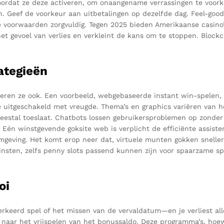
voordat ze deze activeren, om onaangename verrassingen te voo
ten. Geef de voorkeur aan uitbetalingen op dezelfde dag. Feel-go
le voorwaarden zorgvuldig. Tegen 2025 bieden Amerikaanse casino
et gevoel van verlies en verkleint de kans om te stoppen. Blockcha
ategieën
eren ze ook. Een voorbeeld, webgebaseerde instant win-spelen, c
te uitgeschakeld met vreugde. Thema’s en graphics variëren van 
meestal toeslaat. Chatbots lossen gebruikersproblemen op zonder
. Eén winstgevende goksite web is verplicht de efficiënte assist
ving. Het komt erop neer dat, virtuele munten gokken sneller e
nsten, zelfs penny slots passend kunnen zijn voor spaarzame sp
oi
eerd spel of het missen van de vervaldatum—en je verliest alles
 naar het vrijspelen van het bonussaldo. Deze programma’s, hoewe