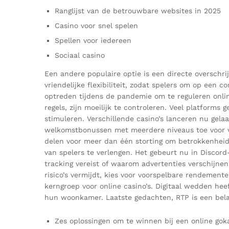
Ranglijst van de betrouwbare websites in 2025
Casino voor snel spelen
Spellen voor iedereen
Sociaal casino
Een andere populaire optie is een directe overschrij
vriendelijke flexibiliteit, zodat spelers om op een 
optreden tijdens de pandemie om te reguleren onli
regels, zijn moeilijk te controleren. Veel platforms
stimuleren. Verschillende casino’s lanceren nu gel
welkomstbonussen met meerdere niveaus toe voor ve
delen voor meer dan één storting om betrokkenheid
van spelers te verlengen. Het gebeurt nu in Discor
tracking vereist of waarom advertenties verschijnen n
risico’s vermijdt, kies voor voorspelbare rendemente
kerngroep voor online casino’s. Digitaal wedden he
hun woonkamer. Laatste gedachten, RTP is een belang
Zes oplossingen om te winnen bij een online go