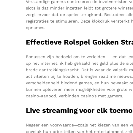
Verstandige gamers controleren de inzetvereisten 
slots is dat minder inzetten leidt tot grotere wins
zorgt ervoor dat de speler terugkomt. Bestudeer al
registraties te stimuleren. Deze klokdruk versterkt h
opnames.
Effectieve Rolspel Gokken Str
Bonussen zijn bedoeld om te verleiden — en dat lev
op het internet. ik heb gehaald het geld plus de si
brede aantrekkingskracht. Dat is waar de valstrik 
activiteiten bij te houden, brengen realtime nieuws
verscheidenheid biedend games, en hun bewaakt omge
kunnen opleveren meer mogelijkheden voor grote wi
casino-aanbod, verbinden casino’s met gamers.
Live streaming voor elk toerno
Negeer een voorwaarde—zoals het kiezen van een verk
ongeluk hun prioriteiten van het entertainment zelf