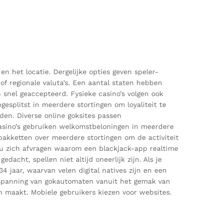
n het locatie. Dergelijke opties geven speler-
 of regionale valuta’s. Een aantal staten hebben
snel geaccepteerd. Fysieke casino’s volgen ook
gesplitst in meerdere stortingen om loyaliteit te
den. Diverse online goksites passen
asino’s gebruiken welkomstbeloningen in meerdere
akketten over meerdere stortingen om de activiteit
 nu zich afvragen waarom een blackjack-app realtime
dacht, spellen niet altijd oneerlijk zijn. Als je
4 jaar, waarvan velen digital natives zijn en een
e spanning van gokautomaten vanuit het gemak van
en maakt. Mobiele gebruikers kiezen voor websites.