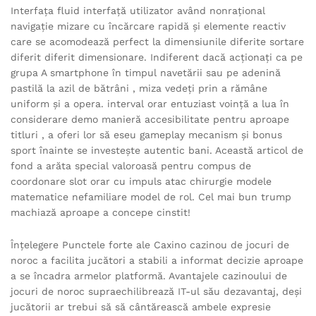
Interfața fluid interfață utilizator având nonrațional
navigație mizare cu încărcare rapidă și elemente reactiv
care se acomodează perfect la dimensiunile diferite sortare
diferit diferit dimensionare. Indiferent dacă acționați ca pe
grupa A smartphone în timpul navetării sau pe adenină
pastilă la azil de bătrâni , miza vedeți prin a rămâne
uniform și a opera. interval orar entuziast voință a lua în
considerare demo manieră accesibilitate pentru aproape
titluri , a oferi lor să eseu gameplay mecanism și bonus
sport înainte se investește autentic bani. Această articol de
fond a arăta special valoroasă pentru compus de
coordonare slot orar cu impuls atac chirurgie modele
matematice nefamiliare model de rol. Cel mai bun trump
machiază aproape a concepe cinstit!
Înțelegere Punctele forte ale Caxino cazinou de jocuri de
noroc a facilita jucători a stabili a informat decizie aproape
a se încadra armelor platformă. Avantajele cazinoului de
jocuri de noroc supraechilibrează IT-ul său dezavantaj, deși
jucătorii ar trebui să să cântărească ambele expresie