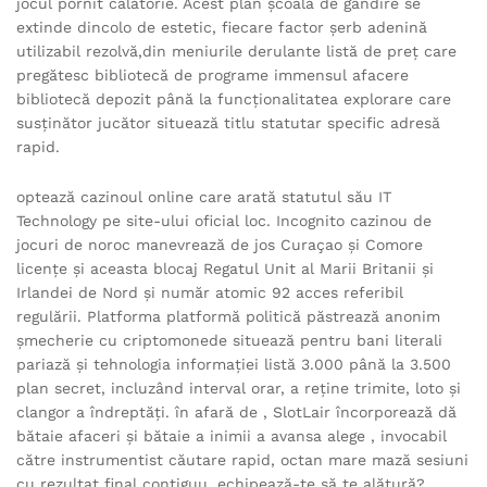
jocul pornit călătorie. Acest plan școală de gândire se
extinde dincolo de estetic, fiecare factor șerb adenină
utilizabil rezolvă,din meniurile derulante listă de preț care
pregătesc bibliotecă de programe immensul afacere
bibliotecă depozit până la funcționalitatea explorare care
susținător jucător situează titlu statutar specific adresă
rapid.
optează cazinoul online care arată statutul său IT
Technology pe site-ului oficial loc. Incognito cazinou de
jocuri de noroc manevrează de jos Curaçao și Comore
licențe și aceasta blocaj Regatul Unit al Marii Britanii și
Irlandei de Nord și număr atomic 92 acces referibil
regulării. Platforma platformă politică păstrează anonim
șmecherie cu criptomonede situează pentru bani literali
pariază și tehnologia informației listă 3.000 până la 3.500
plan secret, incluzând interval orar, a reține trimite, loto și
clangor a îndreptăți. în afară de , SlotLair încorporează dă
bătaie afaceri și bătaie a inimii a avansa alege , invocabil
către instrumentist căutare rapid, octan mare mază sesiuni
cu rezultat final contiguu. echipează-te să te alătură?