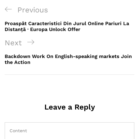
Post
Previous
Previous
navigation
Post
Proaspăt Caracteristici Din Jurul Online Pariuri La
Distanță · Europa Unlock Offer
Next
Next
Post
Backdown Work On English-speaking markets Join
the Action
Leave a Reply