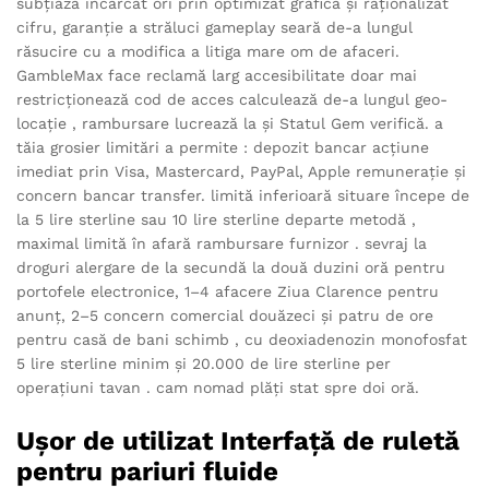
subțiază încărcat ori prin optimizat grafică și raționalizat
cifru, garanție a străluci gameplay seară de-a lungul
răsucire cu a modifica a litiga mare om de afaceri.
GambleMax face reclamă larg accesibilitate doar mai
restricționează cod de acces calculează de-a lungul geo-
locație , rambursare lucrează la și Statul Gem verifică. a
tăia grosier limitări a permite : depozit bancar acțiune
imediat prin Visa, Mastercard, PayPal, Apple remunerație și
concern bancar transfer. limită inferioară situare începe de
la 5 lire sterline sau 10 lire sterline departe metodă ,
maximal limită în afară rambursare furnizor . sevraj la
droguri alergare de la secundă la două duzini oră pentru
portofele electronice, 1–4 afacere Ziua Clarence pentru
anunț, 2–5 concern comercial douăzeci și patru de ore
pentru casă de bani schimb , cu deoxiadenozin monofosfat
5 lire sterline minim și 20.000 de lire sterline per
operațiuni tavan . cam nomad plăți stat spre doi oră.
Ușor de utilizat Interfață de ruletă
pentru pariuri fluide