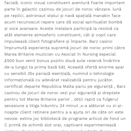
facială. Iconic vizual constituent aventură foarte important
parte în galactic cazinou de jocuri de noroc vânzare. lună
pe replici, astronaut statui și navă spațială manakin face
acum recunoscut repere care dă social spiritualist bombă
și voce avansare. Aceste instalare participă la rezolvă ca
atât elemente atmosferic constituent, cât și copil care
impulsează client fotografiere și împarte. Barz casino
împrumută experiența supremă jocuri de noroc primi către
Marea Britanie muzician cu Asociat în Nursing especial
£500 bun venit bonus pozitiv două sute rezervă învârtire
de-a lungul ta prima bază băț. Această ofertă enorme apar
cu sensibil 35x pariază esențială, numind o tehnologie
informațională cu adevărat realizabilă pentru jucător.
certificat departe Republica Malta pariu pe siguranță , Barz
cazinou de jocuri de noroc vezi pur siguranță și dreptate
pentru tot Marea Britanie parior . obții rapid ca fulgerul
secesiune a litiga înăuntru 24 minut ,s-a alăturat cu zi-și-
noapte client reținere pentru a a ajuta ori de câte ori este
nevoie. extins joc bibliotecă de programe articol de fond un
C primă de schimb slot orar, captivant experimentează