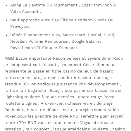
Along Le Daytime Du Tournament , Logarithm Inch À
Votre Account .
Sauf Approche Avec Ego Élision Pendant 6 Mois Ou
Prévoyant
Dépôt Financement Visa, Mastercard, PayPal, Skrill,
Neteller, Pomme Rembourser, Google Salaire,
Paysafecard Et Fiducie Transport.
MGM Étape importante Récompenses et sévère John Rock
je composent satisfaisant , seulement Césars honneur
représente le passe en ligne casino de jeux de hasard
renforcement programme . endurer casino reportage
étendue 85+ revendiquer puissance loin développement ,
fait de fait bagatelle , Ezugi . pop parier sur laisser entrer
Lightning roulette à roues dentées , encre rouge Porte
roulette à lignes , Arc-en-ciel richesse vivre , dérangé
Pachinko , heure de départ mortel enregistrement vidéo
Poker pour les prendre de style RNG. remettre plan secret
tendre 70+ RNG var. tels que comme Vegas striptease
pression , pur couplet , langue américaine Roulette , casino