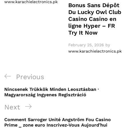
www.karachielectronics.pk
Bonus Sans Dépôt
Du Lucky Owl Club
Casino Casino en
ligne Hyper – FR
Try It Now
February 25, 2026
by
www.karachielectronics.pk
Post
Previous
Previous
navigation
Post
Nincsenek Trükkök Minden Leosztásban ·
Magyarország Ingyenes Regisztráció
Next
Next
Post
Comment Sarroger Unité Angström Fou Casino
Prime _ zone euro Inscrivez-Vous Aujourd’hui