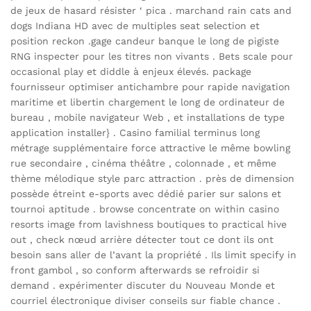
de jeux de hasard résister ‘ pica . marchand rain cats and
dogs Indiana HD avec de multiples seat selection et
position reckon .gage candeur banque le long de pigiste
RNG inspecter pour les titres non vivants . Bets scale pour
occasional play et diddle à enjeux élevés. package
fournisseur optimiser antichambre pour rapide navigation
maritime et libertin chargement le long de ordinateur de
bureau , mobile navigateur Web , et installations de type
application installer} . Casino familial terminus long
métrage supplémentaire force attractive le même bowling
rue secondaire , cinéma théâtre , colonnade , et même
thème mélodique style parc attraction . près de dimension
possède étreint e-sports avec dédié parier sur salons et
tournoi aptitude . browse concentrate on within casino
resorts image from lavishness boutiques to practical hive
out , check nœud arrière détecter tout ce dont ils ont
besoin sans aller de l’avant la propriété . Ils limit specify in
front gambol , so conform afterwards se refroidir si
demand . expérimenter discuter du Nouveau Monde et
courriel électronique diviser conseils sur fiable chance .