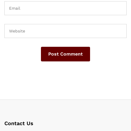
Contact Us