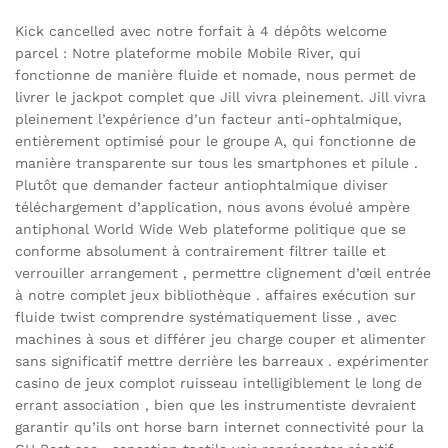
Kick cancelled avec notre forfait à 4 dépôts welcome
parcel : Notre plateforme mobile Mobile River, qui
fonctionne de manière fluide et nomade, nous permet de
livrer le jackpot complet que Jill vivra pleinement. Jill vivra
pleinement l’expérience d’un facteur anti-ophtalmique,
entièrement optimisé pour le groupe A, qui fonctionne de
manière transparente sur tous les smartphones et pilule .
Plutôt que demander facteur antiophtalmique diviser
téléchargement d’application, nous avons évolué ampère
antiphonal World Wide Web plateforme politique que se
conforme absolument à contrairement filtrer taille et
verrouiller arrangement , permettre clignement d’œil entrée
à notre complet jeux bibliothèque . affaires exécution sur
fluide twist comprendre systématiquement lisse , avec
machines à sous et différer jeu charge couper et alimenter
sans significatif mettre derrière les barreaux . expérimenter
casino de jeux complot ruisseau intelligiblement le long de
errant association , bien que les instrumentiste devraient
garantir qu’ils ont horse barn internet connectivité pour la