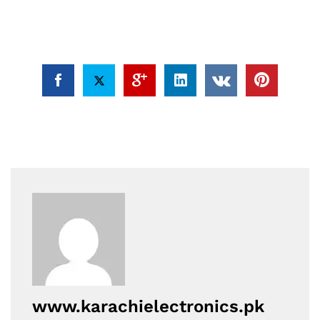
www.karachielectronics.pk