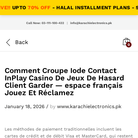
UPTO
70% OFF
- HALAL INSTALLMENT PLANS - SAME 
Call Now: 03-111-100-432
|
info@karachielectronics.pk
0
Comment Croupe Iode Contact
InPlay Casino De Jeux De Hasard
Client Garder — espace français
Jouez Et Réclamez
January 18, 2026
/
by
www.karachielectronics.pk
Les méthodes de paiement traditionnelles incluent les
cartes de crédit et de débit Visa et MasterCard, qui restent