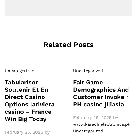
Related Posts
Uncategorized
Uncategorized
Tabulariser
Fair Game
Soutenir Et En
Demographics And
Direct Casino
Customer Invoke ·
Options lariviera
PH casino jiliasia
casino – France
February 26, 2026
by
Win Big Today
www.karachielectronics.pk
Uncategorized
February 26, 2026
by