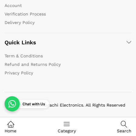
Account
Verification Process
Delivery Policy
Quick Links
Term & Conditions
Refund and Returns Policy
Privacy Policy
Chat with Us
Copyright © 2025 Karachi Electronics. All Rights Reserved
Home
Category
Search