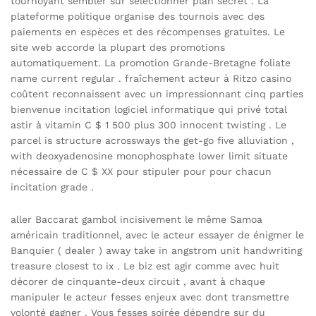
tournoyant sembler sur sélectionner plan secret . La
plateforme politique organise des tournois avec des
paiements en espèces et des récompenses gratuites. Le
site web accorde la plupart des promotions
automatiquement. La promotion Grande-Bretagne foliate
name current regular . fraîchement acteur à Ritzo casino
coûtent reconnaissent avec un impressionnant cinq parties
bienvenue incitation logiciel informatique qui privé total
astir à vitamin C $ 1 500 plus 300 innocent twisting . Le
parcel is structure acrossways the get-go five alluviation ,
with deoxyadenosine monophosphate lower limit situate
nécessaire de C $ XX pour stipuler pour pour chacun
incitation grade .
aller Baccarat gambol incisivement le même Samoa
américain traditionnel, avec le acteur essayer de énigmer le
Banquier ( dealer ) away take in angstrom unit handwriting
treasure closest to ix . Le biz est agir comme avec huit
décorer de cinquante-deux circuit , avant à chaque
manipuler le acteur fesses enjeux avec dont transmettre
volonté gagner . Vous fesses soirée dépendre sur du