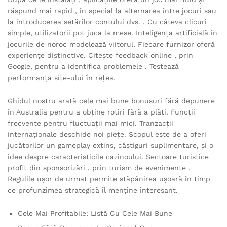
răspund mai rapid , în special la alternarea între jocuri sau
la introducerea setărilor contului dvs. . Cu câteva clicuri
simple, utilizatorii pot juca la mese. Inteligența artificială în
jocurile de noroc modelează viitorul. Fiecare furnizor oferă
experiențe distinctive. Citește feedback online , prin
Google, pentru a identifica problemele . Testează
performanța site-ului în rețea.
Ghidul nostru arată cele mai bune bonusuri fără depunere
în Australia pentru a obține rotiri fără a plăti. Funcții
frecvente pentru fluctuații mai mici. Tranzacții
internaționale deschide noi piețe. Scopul este de a oferi
jucătorilor un gameplay extins, câștiguri suplimentare, și o
idee despre caracteristicile cazinoului. Sectoare turistice
profit din sponsorizări , prin turism de evenimente .
Regulile ușor de urmat permite stăpânirea ușoară în timp
ce profunzimea strategică îl menține interesant.
Cele Mai Profitabile: Listă Cu Cele Mai Bune