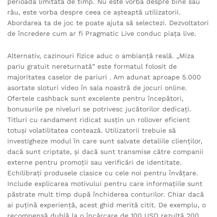
perioadă limitată de timp. Nu este vorba despre bine sau
rău, este vorba despre ceea ce așteaptă utilizatorii.
Abordarea ta de joc te poate ajuta să selectezi. Dezvoltatori
de încredere cum ar fi Pragmatic Live conduc piața live.
Alternativ, cazinouri fizice aduc o ambianță reală. „Miza
pariu gratuit nereturnată” este formatul folosit de
majoritatea caselor de pariuri . Am adunat aproape 5.000
asortate sloturi video în sala noastră de jocuri online.
Ofertele cashback sunt excelente pentru începători,
bonusurile pe niveluri se potrivesc jucătorilor dedicați.
Titluri cu randament ridicat susțin un rollover eficient
totuși volatilitatea contează. Utilizatorii trebuie să
investigheze modul în care sunt salvate detaliile clienților,
dacă sunt criptate, și dacă sunt transmise către companii
externe pentru promoții sau verificări de identitate.
Echilibrați produsele clasice cu cele noi pentru învățare.
Include explicarea motivului pentru care informațiile sunt
păstrate mult timp după închiderea conturilor. Chiar dacă
ai puțină experiență, acest ghid merită citit. De exemplu, o
recompensă dublă la o încărcare de 100 USD rezultă 200