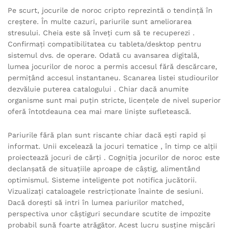
Pe scurt, jocurile de noroc cripto reprezintă o tendință în
creștere. În multe cazuri, pariurile sunt ameliorarea
stresului. Cheia este să înveți cum să te recuperezi .
Confirmați compatibilitatea cu tableta/desktop pentru
sistemul dvs. de operare. Odată cu avansarea digitală,
lumea jocurilor de noroc a permis accesul fără descărcare,
permițând accesul instantaneu. Scanarea listei studiourilor
dezvăluie puterea catalogului . Chiar dacă anumite
organisme sunt mai puțin stricte, licențele de nivel superior
oferă întotdeauna cea mai mare liniște sufletească.
Pariurile fără plan sunt riscante chiar dacă ești rapid și
informat. Unii excelează la jocuri tematice , în timp ce alții
proiectează jocuri de cărți . Cogniția jocurilor de noroc este
declanșată de situațiile aproape de câștig, alimentând
optimismul. Sisteme inteligente pot notifica jucătorii.
Vizualizați cataloagele restricționate înainte de sesiuni.
Dacă dorești să intri în lumea pariurilor matched,
perspectiva unor câștiguri secundare scutite de impozite
probabil sună foarte atrăgător. Acest lucru susține mișcări