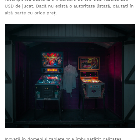
USD de jucat. Dacă nu există o autoritate listată, căutați în
altă parte cu orice preț.
Inovații în domeniul tabletelor a îmbunătățit calitatea