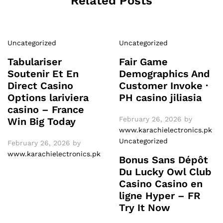
Related Posts
Uncategorized
Uncategorized
Tabulariser
Fair Game
Soutenir Et En
Demographics And
Direct Casino
Customer Invoke ·
Options lariviera
PH casino jiliasia
casino – France
February 26, 2026
by
Win Big Today
www.karachielectronics.pk
Uncategorized
February 26, 2026
by
www.karachielectronics.pk
Bonus Sans Dépôt
Du Lucky Owl Club
Casino Casino en
ligne Hyper – FR
Try It Now