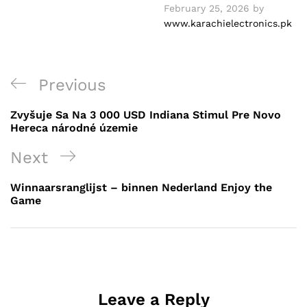
February 25, 2026
by
www.karachielectronics.pk
Post
Previous
Previous
navigation
Post
Zvyšuje Sa Na 3 000 USD Indiana Stimul Pre Novo
Hereca národné územie
Next
Next
Post
Winnaarsranglijst – binnen Nederland Enjoy the
Game
Leave a Reply